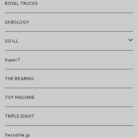
ROYAL TRUCKS
SK8OLOGY
SO ILL
So iLL
Super7
So iLL × ON THE ROAM
THE BEARING
BN3TH × So iLL × ON THE ROAM
TOY MACHINE
TRIPLE EIGHT
Versatile.jp