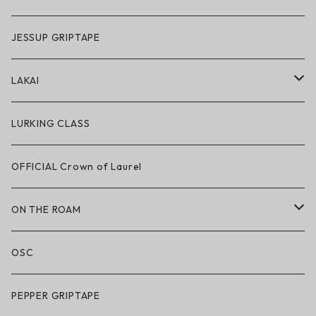
GRIZZLY × POLeR
JESSUP GRIPTAPE
アパレル
LAKAI
ハードグッズ
LAKAI × POLeR
LURKING CLASS
LAKAI × CHOCOLATE
OFFICIAL Crown of Laurel
LAKAI × RIPNDIP
ON THE ROAM
シューズ
アパレル
OSC
アパレル
サングラス
PEPPER GRIPTAPE