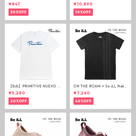
ド グリップテープ ウルトラグ
m Deck P3 スケートボードデ
¥847
¥10,890
リップ ホワイト デッキテープ
ッキ プレイヤー メダル
ジェスアップ ジェサップ
30%OFF
10%OFF
【B品】PRIMITIVE NUEVO SC
ON THE ROAM × So iLL Nako
RIPT HW TEE WHITE ヘビー
a Tee Tシャツ ウルフブラック
¥5,280
¥7,260
ウェイトTシャツ ホワイト プ
オンザローム ジェイソンモモ
リミティブ
ア OTR ビンテージ加工
20%OFF
40%OFF