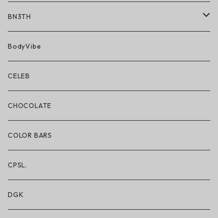
BN3TH
BN3TH × ON THE ROAM
BodyVibe
ボクサーブリーフ/ショート丈
CELEB
ボクサーブリーフ/ロング丈
CHOCOLATE
ショートパンツ/2 IN 1
COLOR BARS
レギンス/フルレングス10分丈
CPSL.
水着/スイムウェア
DGK