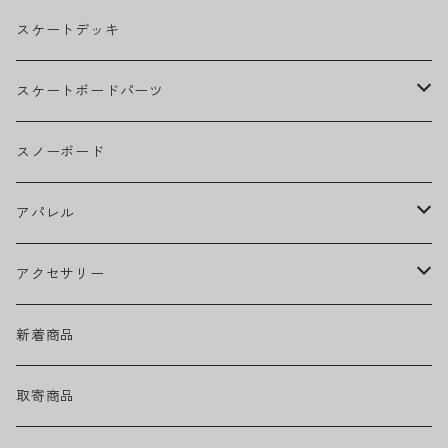
BILLIE EILISH
スケートデッキ
BOB MARLEY
スケートボードパーツ
CAMILA CABELLO
グリップテープ
スノーボード
Ed Sheeran
ウィール
アパレル
EMINEM
ベアリング
ヘッドウェア
アクセサリー
キャップ
GREEN DAY
トラック
ネックウェア
ハードグッズ
新着商品
ハット
GUNS N' ROSES
ヘルメット・プロテクター
トップス
バッグ・ポーチ
取寄商品
ニット帽