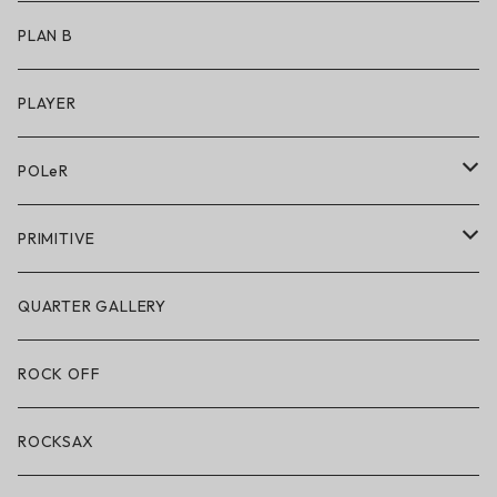
アクセサリー
アンダーウェア
PLAN B
キッズシューズ
シューズ
PLAYER
アクセサリー・小物
POLeR
POLeR × GRIZZLY
PRIMITIVE
POLeR × LAKAI
アパレル
QUARTER GALLERY
アパレル
ハードグッズ
ROCK OFF
アクセサリー・小物
ROCKSAX