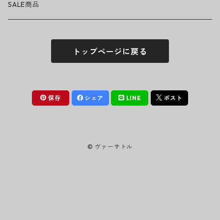
Tシャツ・ロングTシャツ
LADY GAGA
アクセサリー・小物
ボトムス
サングラス
SALE商品
シュシュ
シャツ
アンダーウェア
LINKIN PARK
ソックス
ゴーグル
トップページに戻る
パーカー・スウェット
パンツ・ズボン
MICHAEL JACKSON
シューズ
ステッカー
ジャケット
MY CHEMICAL ROMANCE
フィギュア
保存
シェア
LINE
ポスト
NICKELBACK
小物
© ヴァーサトル
NIRVANA
Oasis
PANTERA