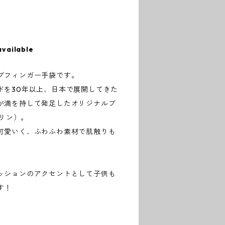
available
ブフィンガー手袋です。
ドを30年以上、日本で展開してきた
が満を持して発足したオリジナルブ
ムリン）。
可愛いく、ふわふわ素材で肌触りも
ッションのアクセントとして子供も
す！