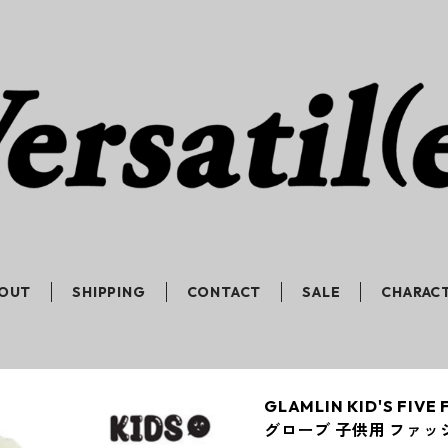
OUT
SHIPPING
CONTACT
SALE
CHARAC
GLAMLIN KID'S FI
グローブ 子供用 ファッ