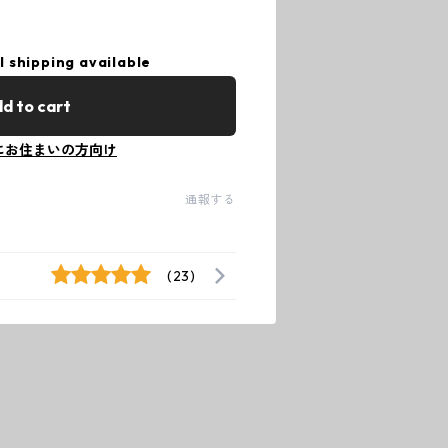
l shipping available
d to cart
にお住まいの方向け
通報する
(23)