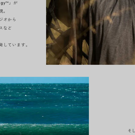
logy™」が
現。
ジオから
スなど
発しています。
そ