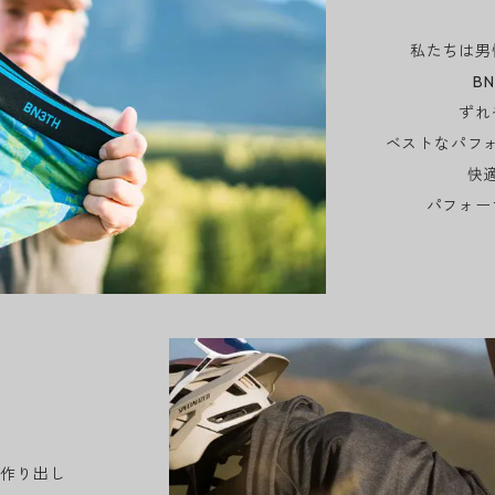
私たちは男
B
ずれ
ベストなパフ
快
パフォー
を作り出し